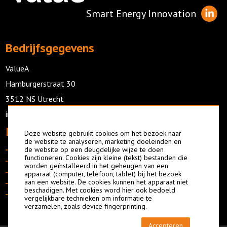
Smart Energy Innovation
Bedrijfsgegevens
ValueA
Hamburgerstraat 30
3512 NS Utrecht
info@valuea.org
Informatie
Deze website gebruikt cookies om het bezoek naar
de website te analyseren, marketing doeleinden en
Oplossingen
de website op een deugdelijke wijze te doen
Nieuws
functioneren. Cookies zijn kleine (tekst) bestanden die
Aanpak
Technologie
worden geïnstalleerd in het geheugen van een
Ervaring
Energy Data Scan
apparaat (computer, telefoon, tablet) bij het bezoek
aan een website. De cookies kunnen het apparaat niet
Over ons
Dashboards
beschadigen. Met cookies word hier ook bedoeld
Contact
Quick Scan
vergelijkbare technieken om informatie te
verzamelen, zoals device fingerprinting.
Accepteren